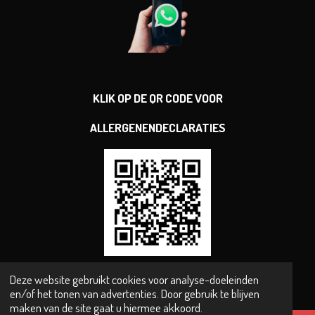
KLIK OP DE QR CODE VOOR
ALLERGENENDECLARATIES
Deze website gebruikt cookies voor analyse-doeleinden
© 2024 slagerijderoode.nl powered by scheelings&dochter
en/of het tonen van advertenties. Door gebruik te blijven
maken van de site gaat u hiermee akkoord.