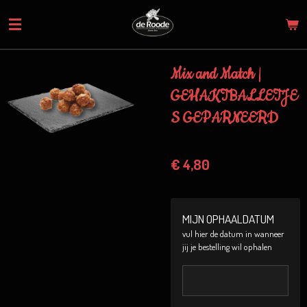
Ga
direct
naar
de
Mix and Match |
hoofdinhoud
GEHAKTBALLETJE
S GEPARNEERD
€ 4,80
MIJN OPHAALDATUM
vul hier de datum in wanneer
jij je bestelling wil ophalen