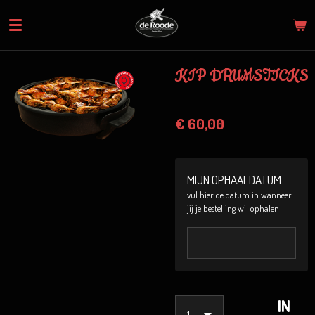
Ga
direct
naar
de
KIP DRUMSTICKS
hoofdinhoud
€ 60,00
MIJN OPHAALDATUM
vul hier de datum in wanneer
jij je bestelling wil ophalen
IN