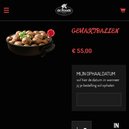
Ga
direct
naar
de
GEHAKTBALLEN
hoofdinhoud
€ 55,00
MIJN OPHAALDATUM
vul hier de datum in wanneer
jij je bestelling wil ophalen
IN