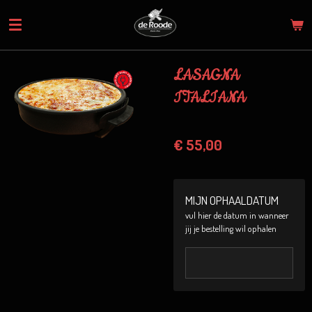
Ga
direct
naar
de
LASAGNA
hoofdinhoud
ITALIANA
€ 55,00
MIJN OPHAALDATUM
vul hier de datum in wanneer
jij je bestelling wil ophalen